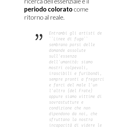
ricerca dell’essenziale e il
periodo colorato
come
ritorno al reale.
”
Entrambi gli artisti de
``Linee di fuga``
sembrano porsi delle
domande assolute
sull’essenza
dell’umanità: siamo
mostri colpevoli,
irascibili e furibondi,
sempre pronti a fregarci
e farci del male l’un
l’altro (del Frate)
oppure siamo vittime di
sovrastutture e
condizione che non
dipendono da noi, che
sfruttano la nostra
incapacità di videre le