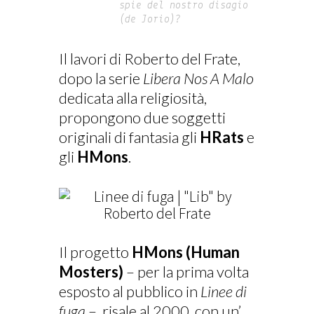
spie del nostro disagio
(de Jorio)?
Il lavori di Roberto del Frate,
dopo la serie
Libera Nos A Malo
dedicata alla religiosità,
propongono due soggetti
originali di fantasia gli
HRats
e
gli
HMons
.
Il progetto
HMons (Human
Mosters)
– per la prima volta
esposto al pubblico in
Linee di
fuga
–
risale al 2000, con un’